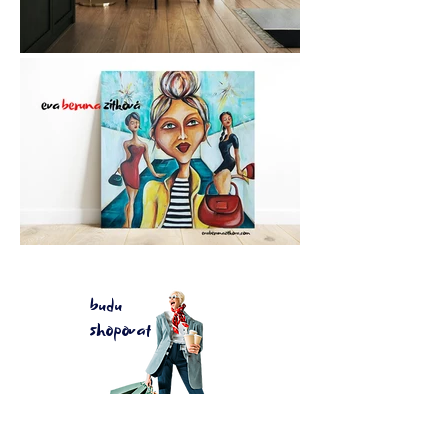
budu
shopovat