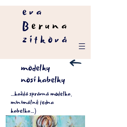
eva
B
eruna
zítková
modelky
nosí kabelky
...každá správná modelka,
minimálně jedna
kabelka...)