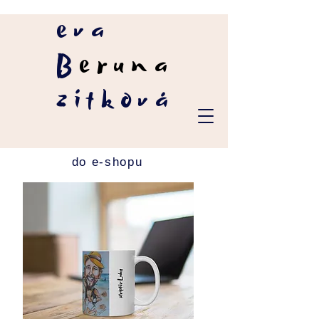
eva
B
eruna
zítková
do e-shopu