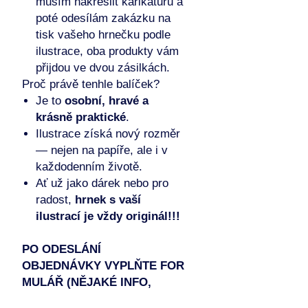
musím nakreslit karikaturu a
poté odesílám zakázku na
tisk vašeho hrnečku podle
ilustrace, oba produkty vám
přijdou ve dvou zásilkách.
Proč právě tenhle balíček?
Je to
osobní, hravé a
krásně praktické
.
Ilustrace získá nový rozměr
— nejen na papíře, ale i v
každodenním životě.
Ať už jako dárek nebo pro
radost,
hrnek s vaší
ilustrací je vždy originál!!!
PO ODESLÁNÍ
OBJEDNÁVKY VYPLŇTE FOR
MULÁŘ (NĚJAKÉ INFO,
HOBBY ATD.) A