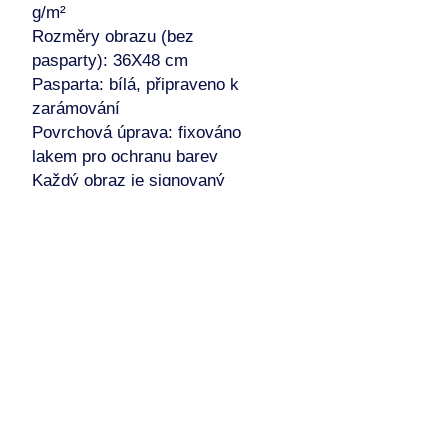
g/m²
Rozměry obrazu (bez
pasparty): 36X48 cm
Pasparta: bílá, připraveno k
zarámování
Povrchová úprava: fixováno
lakem pro ochranu barev
Každý obraz je signovaný
zepředu i zezadu.
Rok 2024, Praha
Zasílám pečlivě zabalený v
celofánové obálce a v
kartonovém obalu s popisem a
certifikátem originality.
Jedná se o originál – pouze
jeden kus!!!
Vhodné jako dárek nebo