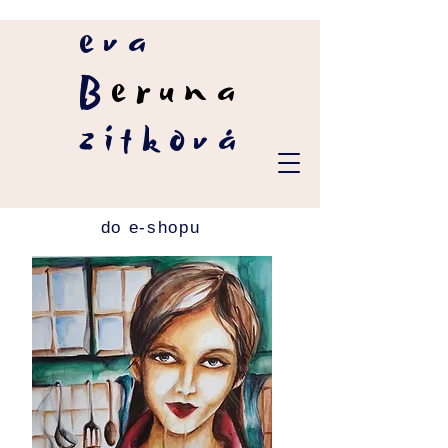
eva
B
eruna
zítková
do e-shopu