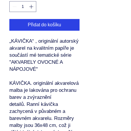
Přidat do košíku
„KÁVIČKA“ , originální autorský
akvarel na kvalitním papíře je
součástí mé tematické série
"AKVARELY OVOCNÉ A
NÁPOJOVÉ"
KÁVIČKA. originální akvarelová
malba je lakována pro ochranu
barev a zvýraznění
detailů. Ranní kávička
zachycená v půvabném a
barevném akvarelu. Rozměry
malby jsou 36x48 cm, což ji