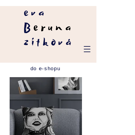
eva
B
eruna
zítková
do e-shopu