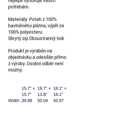
nejlépe vyhovuje vašim
potřebám.
Materiály: Potah z 100%
bavlněného plátna, výplň ze
100% polyesteru.
Skrytý
zip.Oboustranný tisk
Produkt je vyráběn na
objednávku a odesílán přímo
z výroby. Osobní odběr není
možný.
15.7" ×
19.7" ×
18.1" ×
15.7"
13.8"
18.1"
Width ,
39.88
50.04
45.97
cm
Length
39.88
35.05
45.97