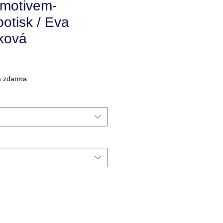
 motivem-
otisk / Eva
ková
a zdarma