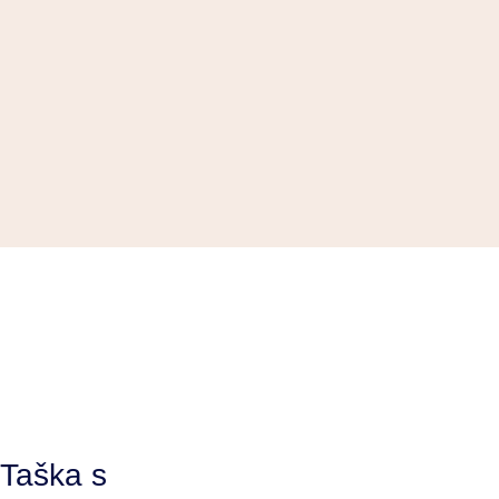
runa
zítko
Taška s