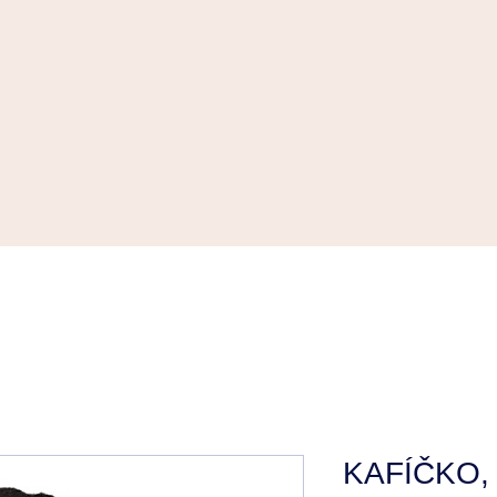
eva B
e
KAFÍČKO, 