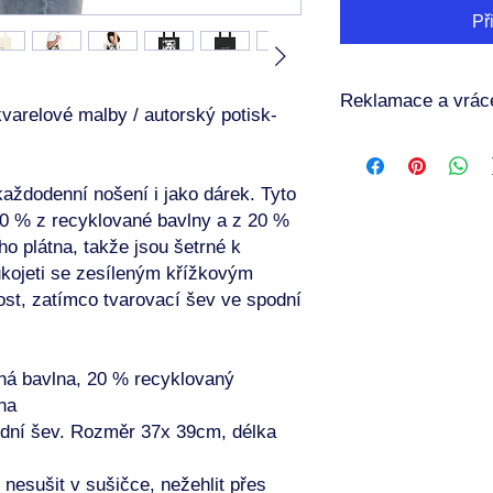
Př
Reklamace a vráce
varelové malby / autorský potisk-
🔁 Reklamace a vráce
Každý produkt je vyr
není možné jej vrátit
každodenní nošení i jako dárek. Tyto
nesprávné velikosti č
80 % z recyklované bavlny a z 20 %
Nicméně, pokud obdrží
o plátna, takže jsou šetrné k
Poškozený
ukojeti se zesíleným křížkovým
Vadný
ost, zatímco tvarovací šev ve spodní
Nesprávně vytiště
Nebo opravdu nes
Prosím, kontaktuj mě
mail s fotografiemi 
vaná bavlna, 20 % recyklovaný
pro to, aby byla situac
na
vyřešena! Nejsem žád
dní šev. Rozměr 37x 39cm, délka
výtvarník, který má 
vzah.)) Děkuji za poc
nesušit v sušičce, nežehlit přes