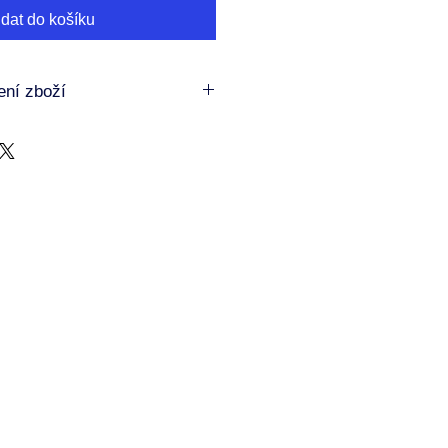
idat do košíku
ní zboží
ní zboží
oben na zakázku, což znamená, že
 nebo vyměnit
ihned
z důvodu
i změny názoru.
š produkt, který je:
ný
edí
 do 14 dnů od doručení na e-
a popisem problému. Udělám vše
e co nejrychleji a nejlépe
ný rychlo-komerční e-shop, ale
ke každému svému produktu osobní
hopení, Eva Beruna