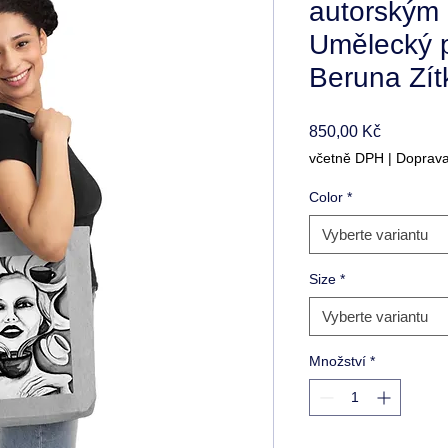
autorským
Umělecký p
Beruna Zít
Cena
850,00 Kč
včetně DPH
|
Doprav
Color
*
Vyberte variantu
Size
*
Vyberte variantu
Množství
*