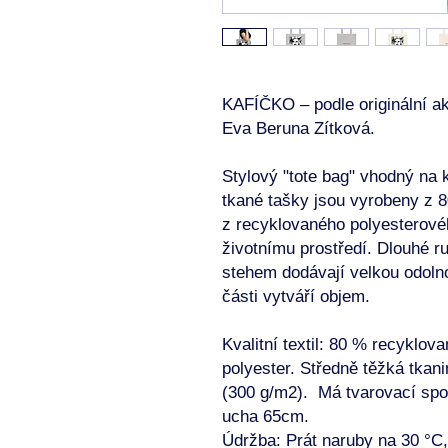
KAFÍČKO – podle originální ak
Eva Beruna Zítková.
Stylový "tote bag" vhodný na 
tkané tašky jsou vyrobeny z 
z recyklovaného polyesterovéh
životnímu prostředí. Dlouhé r
stehem dodávají velkou odoln
části vytváří objem.
Kvalitní textil: 80 % recyklo
polyester. Středně těžká tkani
(300 g/m2). Má tvarovací spo
ucha 65cm.
Údržba: Prát naruby na 30 °C, 