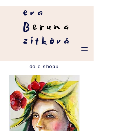
eva
B
eruna
zítková
do e-shopu