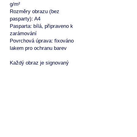
g/m²
Rozměry obrazu (bez
pasparty): A4
Pasparta: bílá, připraveno k
zarámování
Povrchová úprava: fixováno
lakem pro ochranu barev
Každý obraz je signovaný
zepředu i zezadu.
Zasílám pečlivě zabalený v
celofánové obálce a v
kartonovém obalu s popisem a
certifikátem originality.
Jedná se o originál – pouze
jeden kus!!!
Vhodné jako dárek nebo