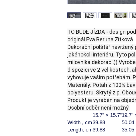
TO BUDE JÍZDA -
design podl
originál Eva Beruna Zítková
Dekorační polštář navržený 
jakéhokoli interiéru. Tyto 
milovníka dekorací.)) Vyrob
dispozici ve 2 velikostech, a
vyhovuje vašim potřebám. Po
Materiály: Potah z 100% bav
polyesteru. Skrytý
zip. Obou
Produkt je vyráběn na objed
Osobní odběr není možný.
15.7" × 15.7"
19.7" 
Width , cm
39.88
50.04
Length, cm
39.88
35.05