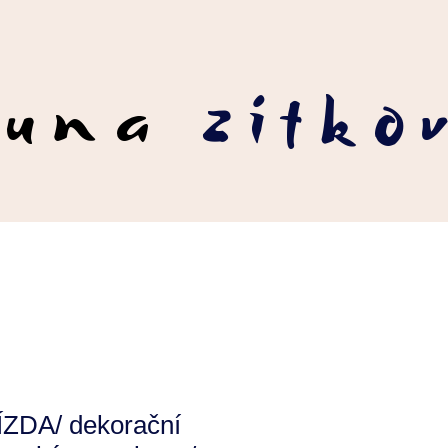
runa
zítko
ZDA/ dekorační