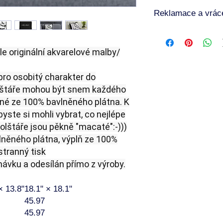
🧺 Péče o výrobky
Reklamace a vráce
Aby tvé oblečení s au
nejdéle krásné:
🔁 Reklamace a vráce
Per naruby při tepl
Každý produkt je vyr
Nepoužívej bělidla 
e originální akvarelové malby/
není možné jej vrátit
Nesuš v sušičce – 
nesprávné velikosti č
vzduchu.
Nicméně, pokud obdrží
pro osobitý charakter do
Nežehli přímo přes
Poškozený
naruby při nízké te
polštáře mohou být snem každého
Vadný
🌀 Poznámka: Pokud 
ené ze 100% bavlněného plátna. K
Nesprávně vytiště
octový zápach nebo bí
byste si mohli vybrat, co nejlépe
Nebo opravdu nes
se o fixační prostřede
lštáře jsou pěkně "macaté":-)))
Prosím, kontaktuj mě
prvním vyprání zcela 
mail s fotografiemi 
lněného plátna, výplň ze 100%
pro to, aby byla situac
stranný tisk
vyřešena! Nejsem žád
návku a odesílán přímo z výroby.
výtvarník, který má 
vzah.)) Děkuji za poc
× 13.8"
18.1" × 18.1"
45.97
45.97