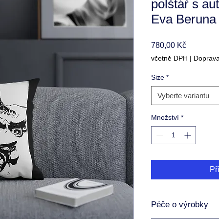
polštář s a
Eva Beruna 
Cena
780,00 Kč
včetně DPH
|
Doprav
Size
*
Vyberte variantu
Množství
*
Př
Péče o výrobky