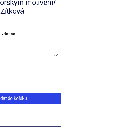
utorským motivem/
Zítková
a zdarma
idat do košíku