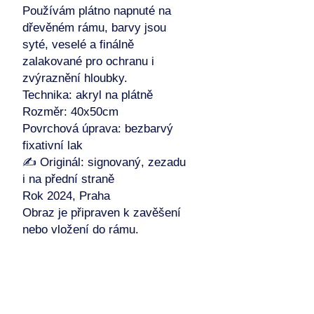
Používám plátno napnuté na
dřevěném rámu, barvy jsou
syté, veselé a finálně
zalakované pro ochranu i
zvýraznění hloubky.
Technika: akryl na plátně
Rozměr: 40x50cm
Povrchová úprava: bezbarvý
fixativní lak
✍️ Originál: signovaný, zezadu
i na přední straně
Rok 2024, Praha
Obraz je připraven k zavěšení
nebo vložení do rámu.
Zasílám bezpečně zabalený, s
certifikátem originality.
Vhodný jako výrazný solitér i
součást galerie na stěně.