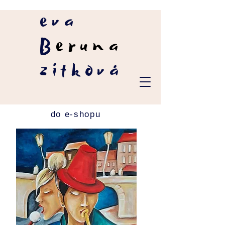
eva
B
eruna
zítková
do e-shopu