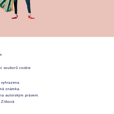
m
í souborů cookie
 vyhrazena.
nná známka.
něna autorským právem.
 Zítková