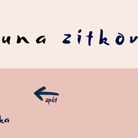
runa
zítko
zpět
ka