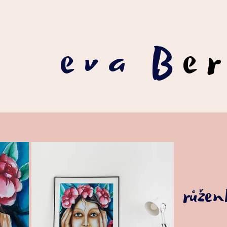
eva B
e
růžen