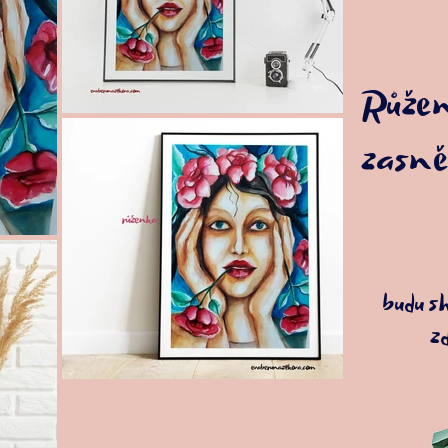
Růžen
zasně
budu s
zd