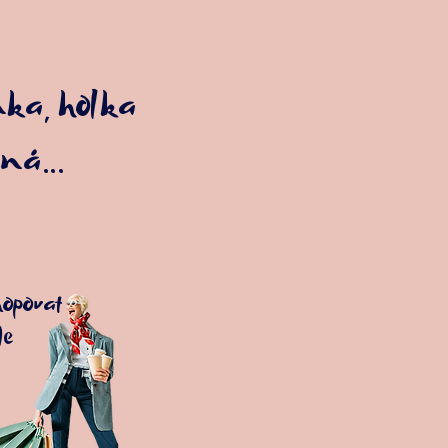
ka, holka
ná...
hopovat
e