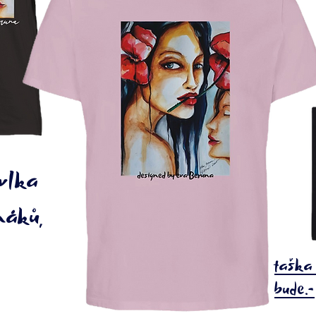
 vlka
máků,
taška 
bude.-