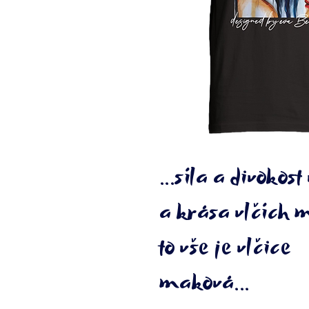
...síla a divokost
a krása vlčích 
to vše je vlčice
maková...