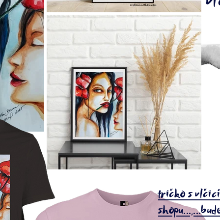
v
tričko s vlčic
shopu...,...bud