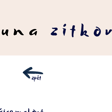
runa
zítko
zpět