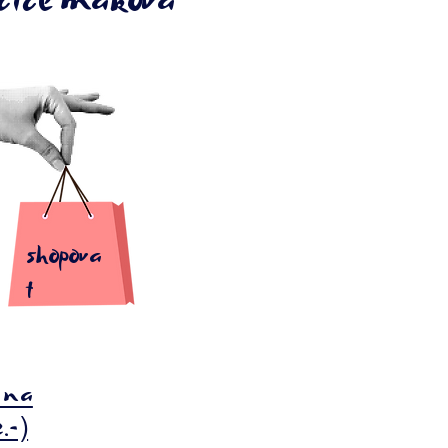
lčice maková
shopova
t
í na
e.-)