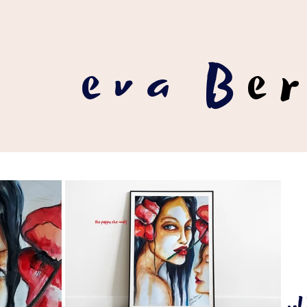
eva B
e