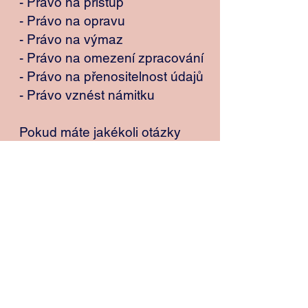
- Právo na přístup
- Právo na opravu
- Právo na výmaz
- Právo na omezení zpracování
- Právo na přenositelnost údajů
- Právo vznést námitku
Pokud máte jakékoli otázky
ohledně ochrany osobních
údajů nebo chcete uplatnit svá
práva, kontaktujte mě na výše
uvedené e-mailové adrese.
7. Právo podat stížnost
Pokud se domníváte, že vaše
osobní údaje nejsou
zpracovávány v souladu s