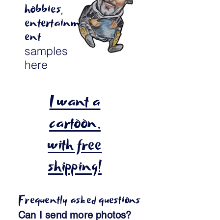
hobbies,
entertainm
ent
samples
here
I want a
cartoon.
with free
shipping!
Frequently asked questions
Can I send more photos?