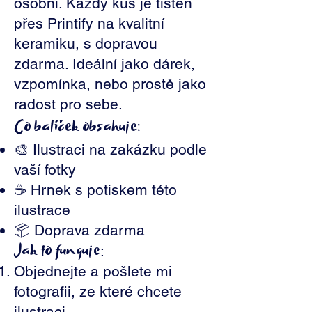
osobní. Každý kus je tištěn
přes Printify na kvalitní
keramiku, s dopravou
zdarma. Ideální jako dárek,
vzpomínka, nebo prostě jako
radost pro sebe.
Co balíček obsahuje:
🎨 Ilustraci na zakázku podle
vaší fotky
☕ Hrnek s potiskem této
ilustrace
📦 Doprava zdarma
Jak to funguje
:
Objednejte a pošlete mi
fotografii, ze které chcete
ilustraci.