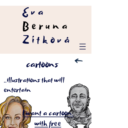
Eva
Beruna
Zítková
cartoons
..illustrations that will
entertain
I want a cartoon.
with free