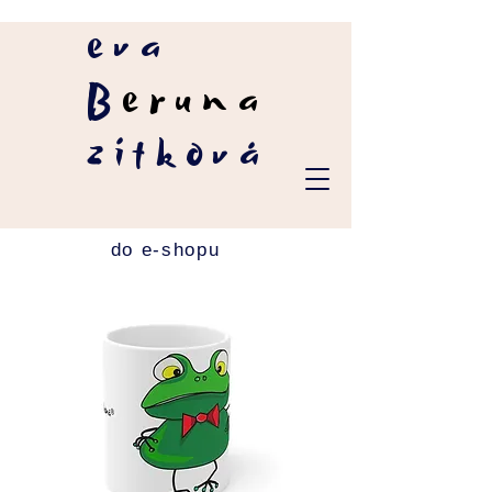
eva
B
eruna
zítková
do e-shopu