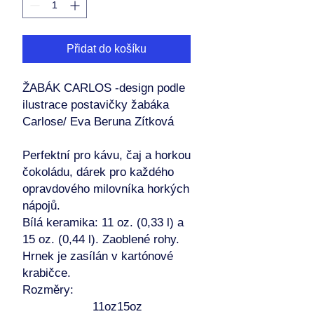
Přidat do košíku
ŽABÁK CARLOS -design podle
ilustrace postavičky žabáka
Carlose/ Eva Beruna Zítková
Perfektní pro kávu, čaj a horkou
čokoládu, dárek pro každého
opravdového milovníka horkých
nápojů.
Bílá keramika: 11 oz. (0,33 l) a
15 oz. (0,44 l). Zaoblené rohy.
Hrnek je zasílán v kartónové
krabičce.
Rozměry:
11oz
15oz