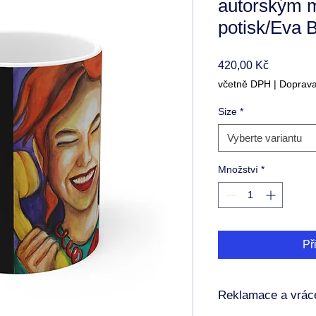
autorským 
potisk/Eva 
Cena
420,00 Kč
včetně DPH
|
Doprav
Size
*
Vyberte variantu
Množství
*
Př
Reklamace a vráce