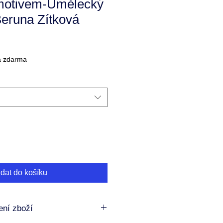
motivem-Umělecký
Beruna Zítková
a zdarma
idat do košíku
ní zboží