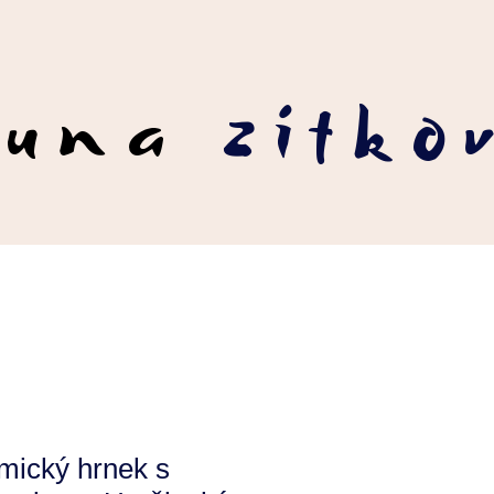
runa
zítko
mický hrnek s