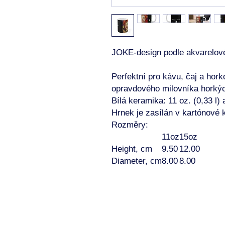
JOKE-design podle akvarelov
Perfektní pro kávu, čaj a hor
opravdového milovníka horkýc
Bílá keramika: 11 oz. (0,33 l) 
Hrnek je zasílán v kartónové 
Rozměry:
11oz
15oz
Height, cm
9.50
12.00
Diameter, cm
8.00
8.00