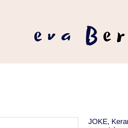
eva B
e
JOKE, Kera