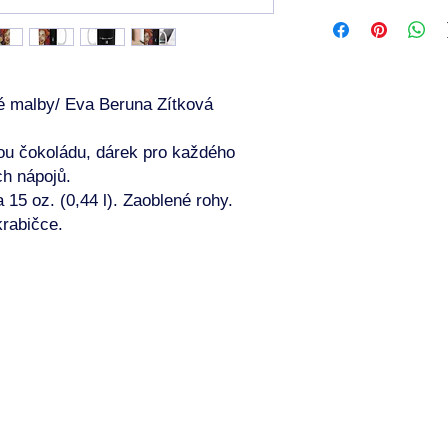
🔁 Reklamace a vráce
Každý produkt je vyr
není možné jej vrátit
nesprávné velikosti č
Nicméně, pokud obdrží
é malby/ Eva Beruna Zítková
Poškozený
Nesprávně vytiště
kou čokoládu, dárek pro každého
Prosím, kontaktuj mě
h nápojů.
mail s fotografiemi 
pro to, aby byla situac
a 15 oz. (0,44 l). Zaoblené rohy.
vyřešena! Nejsem žád
krabičce.
výtvarník, který má 
vzah.)) Děkuji za poc