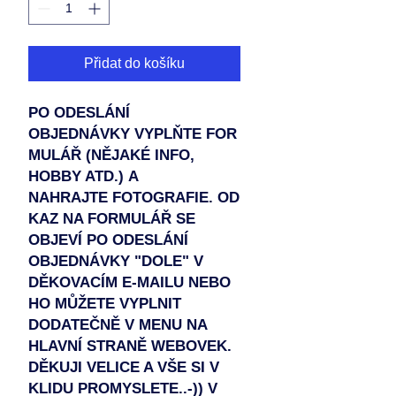
Přidat do košíku
PO ODESLÁNÍ
OBJEDNÁVKY VYPLŇTE FOR
MULÁŘ (NĚJAKÉ INFO,
HOBBY ATD.) A
NAHRAJTE FOTOGRAFIE. OD
KAZ NA FORMULÁŘ SE
OBJEVÍ PO ODESLÁNÍ
OBJEDNÁVKY "DOLE" V
DĚKOVACÍM E-MAILU NEBO
HO MŮŽETE VYPLNIT
DODATEČNĚ V MENU NA
HLAVNÍ STRANĚ WEBOVEK.
DĚKUJI VELICE A VŠE SI V
KLIDU PROMYSLETE..-)) V