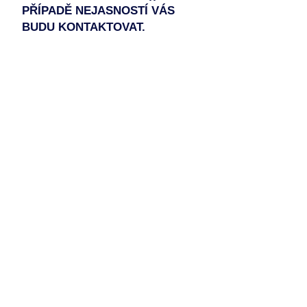
PŘÍPADĚ NEJASNOSTÍ VÁS
BUDU KONTAKTOVAT.
Reklamace a vrácení zboží
Vše lze samozřejmě dohodnout. Není
to klasické zboží jako z e-shopu, ale
umělecký produkt.-)
Saatchi art
Facebook
Instagram
Zásady ochrany osobních údajů
Obchodní podmínky
Zásady používání souborů cookie
© 2025 Eva Beruna Zítková. Všechna práva
vyhrazena.