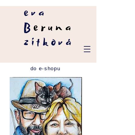
eva
B
eruna
zítková
do e-shopu