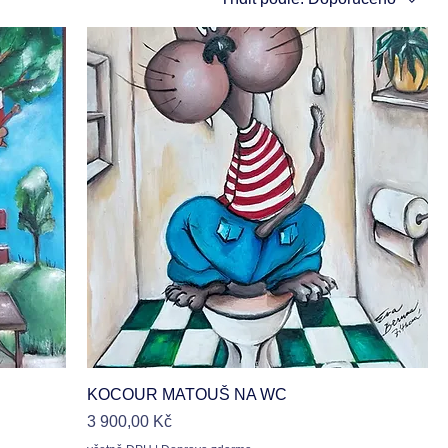
Rychlý náhled
KOCOUR MATOUŠ NA WC
Cena
3 900,00 Kč