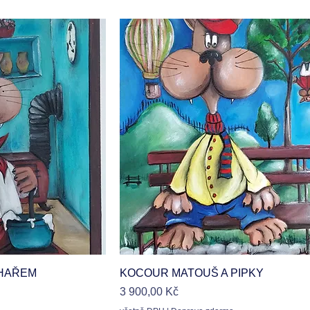
hled
Rychlý náhled
HAŘEM
KOCOUR MATOUŠ A PIPKY
Cena
3 900,00 Kč