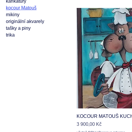
karikatury
kocour Matouš
mikiny
originální akvarely
tašky a piny
trika
Rychlý ná
KOCOUR MATOUŠ KUC
Cena
3 900,00 Kč