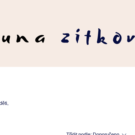
runa
zítko
děti,
Třídit podle:
Doporučeno