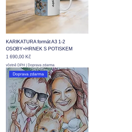
KARIKATURA formát A3 1-2
OSOBY+HRNEK S POTISKEM
Cena
1 690,00 Kč
včetně DPH
|
Doprava zdarma
Doprava zdarma