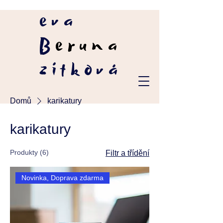
eva
B
eruna
zítková
Domů
karikatury
karikatury
Produkty (6)
Filtr a třídění
Novinka, Doprava zdarma