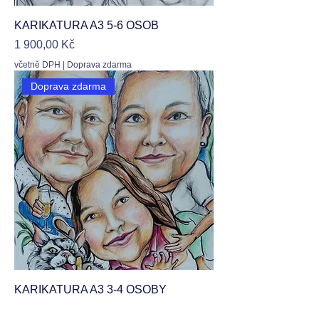
KARIKATURA A3 5-6 OSOB
Cena
1 900,00 Kč
včetně DPH
|
Doprava zdarma
Doprava zdarma
KARIKATURA A3 3-4 OSOBY
Cena
1 790,00 Kč