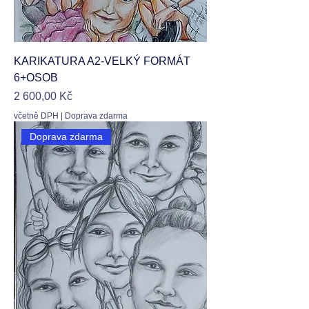
KARIKATURA A2-VELKÝ FORMÁT
6+OSOB
Cena
2 600,00 Kč
včetně DPH
|
Doprava zdarma
Doprava zdarma