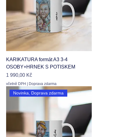
KARIKATURA formát A3 3-4
OSOBY+HRNEK S POTISKEM
Cena
1 990,00 Kč
včetně DPH
|
Doprava zdarma
Novinka, Doprava zdarma