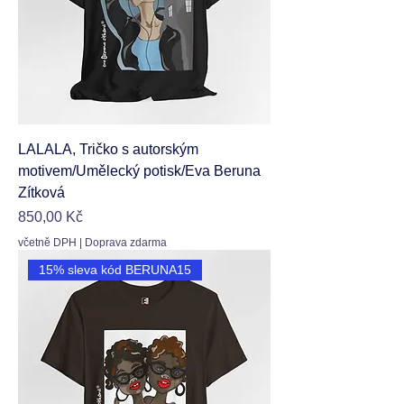
LALALA, Tričko s autorským
motivem/Umělecký potisk/Eva Beruna
Zítková
Cena
850,00 Kč
včetně DPH
|
Doprava zdarma
15% sleva kód BERUNA15