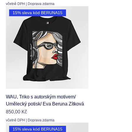
včetně DPH
|
Doprava zdarma
15% sleva kód BERUNA15
WAU, Triko s autorským motivem/
Umělecký potisk/ Eva Beruna Zítková
Cena
850,00 Kč
včetně DPH
|
Doprava zdarma
15% sleva kód BERUNA15