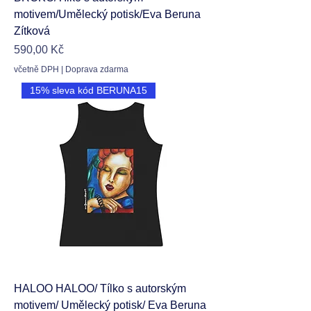
motivem/Umělecký potisk/Eva Beruna
Zítková
Cena
590,00 Kč
včetně DPH
|
Doprava zdarma
15% sleva kód BERUNA15
HALOO HALOO/ Tílko s autorským
motivem/ Umělecký potisk/ Eva Beruna