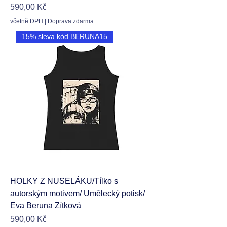
Cena
590,00 Kč
včetně DPH
|
Doprava zdarma
15% sleva kód BERUNA15
HOLKY Z NUSELÁKU/Tílko s
autorským motivem/ Umělecký potisk/
Eva Beruna Zítková
Cena
590,00 Kč