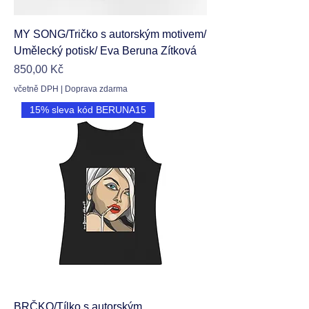
MY SONG/Tričko s autorským motivem/
Umělecký potisk/ Eva Beruna Zítková
Cena
850,00 Kč
včetně DPH
|
Doprava zdarma
15% sleva kód BERUNA15
BRČKO/Tílko s autorským