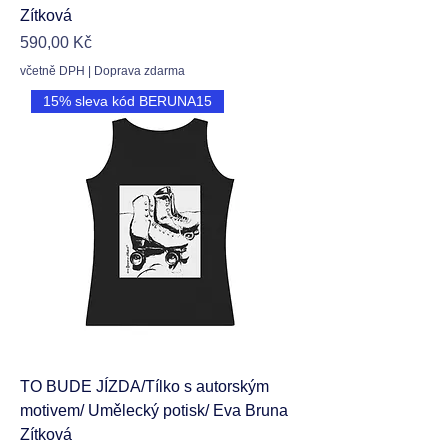
Zítková
Cena
590,00 Kč
včetně DPH
|
Doprava zdarma
15% sleva kód BERUNA15
TO BUDE JÍZDA/Tílko s autorským
motivem/ Umělecký potisk/ Eva Bruna
Zítková