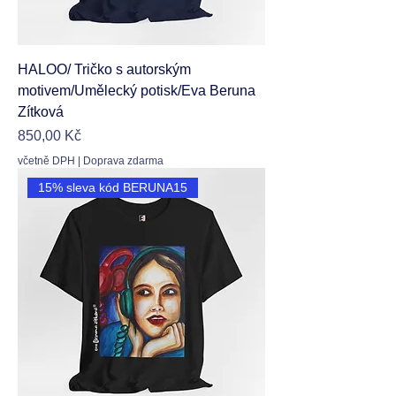
HALOO/ Tričko s autorským
motivem/Umělecký potisk/Eva Beruna
Zítková
Cena
850,00 Kč
včetně DPH
|
Doprava zdarma
15% sleva kód BERUNA15