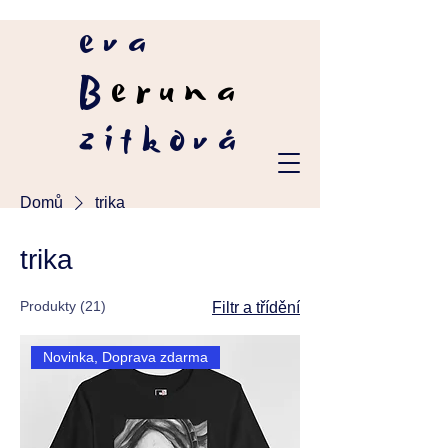
eva
B
eruna
zítková
Domů
trika
trika
Produkty (21)
Filtr a třídění
Novinka, Doprava zdarma